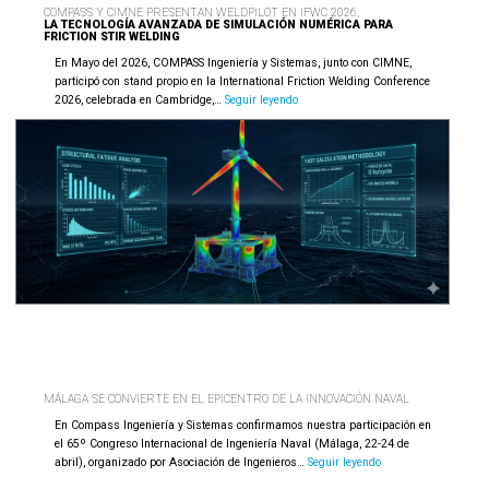
COMPASS Y CIMNE PRESENTAN WELDPILOT EN IFWC 2026,
LA TECNOLOGÍA AVANZADA DE SIMULACIÓN NUMÉRICA PARA
FRICTION STIR WELDING
En Mayo del 2026, COMPASS Ingeniería y Sistemas, junto con CIMNE,
participó con stand propio en la International Friction Welding Conference
Compass
2026, celebrada en Cambridge,…
Seguir leyendo
y
CIMNE
presentan
WeldPilot
en
IFWC
2026,
la
tecnología
avanzada
de
simulación
numérica
para
Friction
Stir
MÁLAGA SE CONVIERTE EN EL EPICENTRO DE LA INNOVACIÓN NAVAL
Welding
En Compass Ingeniería y Sistemas confirmamos nuestra participación en
el 65º Congreso Internacional de Ingeniería Naval (Málaga, 22-24 de
Málaga
abril), organizado por Asociación de Ingenieros…
Seguir leyendo
se