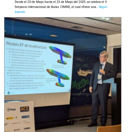
Desde el 20 de Mayo hasta el 23 de Mayo del 2025 se celebra el V
Simposio Internacional de Aulas CIMNE, el cual ofrece una…
Seguir
Compass
leyendo
participa
en
el
V
Simposio
Internacional
de
Aulas
CIMNE