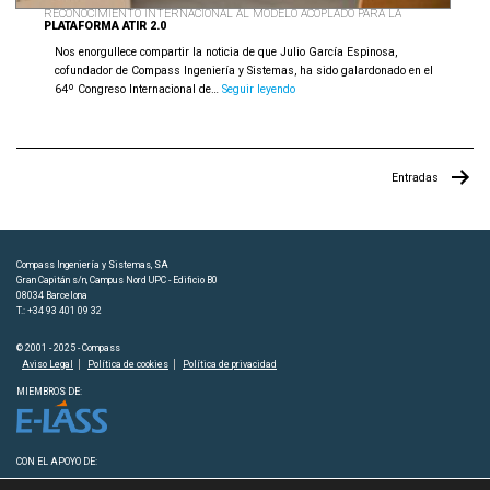
RECONOCIMIENTO INTERNACIONAL AL MODELO ACOPLADO PARA LA
PLATAFORMA ATIR 2.0
Nos enorgullece compartir la noticia de que Julio García Espinosa,
cofundador de Compass Ingeniería y Sistemas, ha sido galardonado en el
Reconocimiento
64º Congreso Internacional de…
Seguir leyendo
Internacional
al
Modelo
Acoplado
Paginación
Entradas
para
de
la
Plataforma
entradas
ATIR
2.0
Compass Ingeniería y Sistemas, SA
Gran Capitán s/n, Campus Nord UPC - Edificio B0
08034 Barcelona
T.: +34 93 401 09 32
© 2001 - 2025 - Compass
Aviso Legal
Política de cookies
Política de privacidad
MIEMBROS DE:
CON EL APOYO DE: