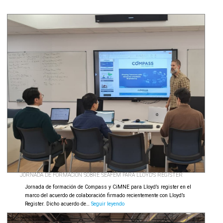
convierte
en
el
epicentro
de
la
innovación
naval
JORNADA DE FORMACIÓN SOBRE SEAFEM PARA LLOYD’S REGISTER
Jornada de formación de Compass y CiMNE para Lloyd’s register en el
marco del acuerdo de colaboración firmado recientemente con Lloyd’s
Jornada
Register. Dicho acuerdo de…
Seguir leyendo
de
formación