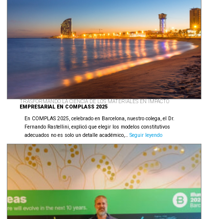
Madrid
2025
TRASFORMANDO LA CIENCIA DE LOS MATERIALES EN IMPACTO
EMPRESARIAL EN COMPLASS 2025
En COMPLAS 2025, celebrado en Barcelona, nuestro colega, el Dr.
Fernando Rastellini, explicó que elegir los modelos constitutivos
Trasformando
adecuados no es solo un detalle académico,…
Seguir leyendo
la
ciencia
de
los
materiales
en
impacto
empresarial
en
Complass