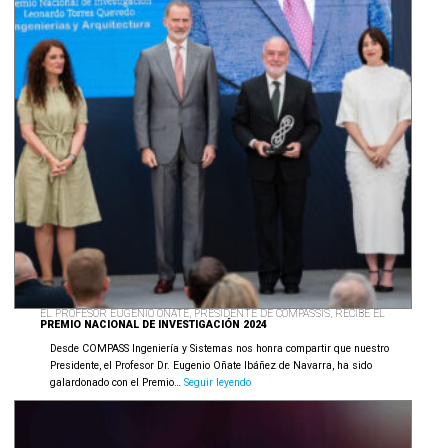
EL PROFESOR EUGENIO OÑATE, PRESIDENTE DE COMPASSIS, RECIBE EL
PREMIO NACIONAL DE INVESTIGACIÓN 2024
Desde COMPASS Ingeniería y Sistemas nos honra compartir que nuestro
Presidente, el Profesor Dr. Eugenio Oñate Ibáñez de Navarra, ha sido
El
galardonado con el Premio…
Seguir leyendo
Profesor
Eugenio
Oñate,