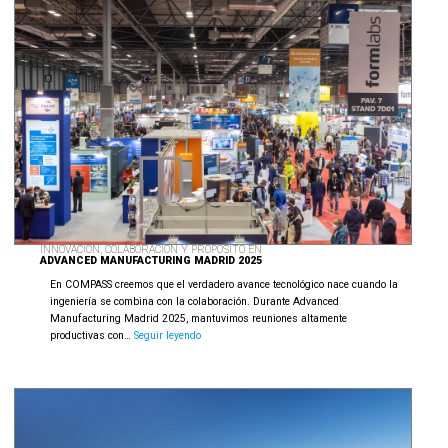
sobre
SeaFEM
para
Lloyd’s
Register
INNOVACIÓN, COLABORACIÓN Y PROPÓSITO EN
ADVANCED MANUFACTURING MADRID 2025
En COMPASS creemos que el verdadero avance tecnológico nace cuando la
ingeniería se combina con la colaboración. Durante Advanced
Manufacturing Madrid 2025, mantuvimos reuniones altamente
Innovación,
productivas con…
Seguir leyendo
colaboración
y
propósito
en
Advanced
Manufacturing