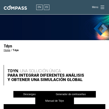
Saltar
al
EN
ES
Menú
contenido
Consultoría
para
el
diseño
en
ingeniería
Tdyn
Home
/
Tdyn
TDYN
, UNA SOLUCIÓN ÚNICA
PARA INTEGRAR DIFERENTES ANÁLISIS
Y OBTENER UNA SIMULACIÓN GLOBAL
Descargas
Generador de contraseñas
Manual de Tdyn