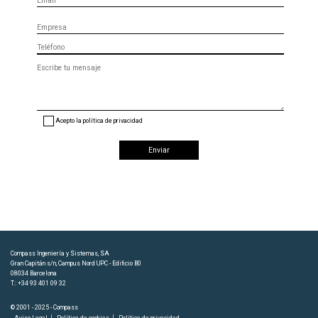
Empresa
Teléfono
Mensaje
(opcional)
Acepto la política de privacidad
Compass Ingeniería y Sistemas, SA
Gran Capitán s/n, Campus Nord UPC - Edificio B0
08034 Barcelona
T.: +34 93 401 09 32
© 2001 - 2025 - Compass