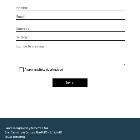
Nombre
Email
Empresa
Teléfono
Mensaje
(opcional)
Acepto la política de privacidad
Compass Ingeniería y Sistemas, SA
Gran Capitán s/n, Campus Nord UPC - Edificio B0
08034 Barcelona