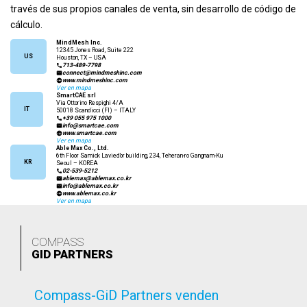
través de sus propios canales de venta, sin desarrollo de código de
cálculo.
MindMesh Inc.
12345 Jones Road, Suite 222
US
Houston, TX – USA
713-489-7798
connect@mindmeshinc.com
www.mindmeshinc.com
Ver en mapa
SmartCAE srl
Via Ottorino Respighi 4/A
IT
50018 Scandicci (FI) – ITALY
+39 055 975 1000
info@smartcae.com
www.smartcae.com
Ver en mapa
Able Max Co., Ltd.
6th Floor Samick Lavied’or building, 234, Teheran-ro Gangnam-Ku
KR
Seoul – KOREA
02-539-5212
ablemax@ablemax.co.kr
info@ablemax.co.kr
www.ablemax.co.kr
Ver en mapa
COMPASS
GID PARTNERS
Compass-GiD Partners venden