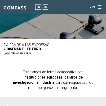
Saltar
al
EN
ES
Menú
contenido
Consultoría
para
el
diseño
en
ingeniería
AYUDAMOS A LAS EMPRESAS
A
DISEÑAR EL FUTURO
Home
/
Colaboraciones
Trabajamos de forma colaborativa con
instituciones europeas, centros de
investigación e industria
para dar respuesta a los
retos que presenta la ingeniería.