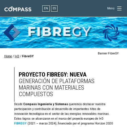
Saltar
al
EN
ES
Menú
contenido
Consultoría
para
el
diseño
en
ingeniería
Banner FibreGY
Home
/
I+D
/
FibreGY
PROYECTO FIBREGY: NUEVA
GENERACIÓN DE PLATAFORMAS
MARINAS CON MATERIALES
COMPUESTOS
Desde
Compass Ingeniería y Sistemas
queremos destacar nuestra
participación y contribución al desarrollo de importantes hitos de
innovación tecnológica en el sector de las energías renovables marinas.
Estos logros se alcanzaron en el marco del proyecto europeo de I+D
FIBREGY
(2021 – marzo 2024), financiado por el programa Horizon 2020