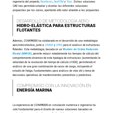
ingeniería del proyecto,
RamSeries
,
SeaFEM
y
Tdyn
. Dichas soluciones
CAE han permitido estudiar y diseñar las diferentes soluciones
propuestas por los socios, aportando alto valor añadido a las propuestas.
DESARROLLO
DE METODOLOGÍA AERO-
HIDRO-ELÁSTICA PARA ESTRUCTURAS
FLOTANTES
Además, COMPASSIS ha colaborado en el desarrollo de una metodología
aero-hidro-elástica, junto a
CIMNE
y
UPM
, para el análisis de estructuras
flotantes. Esta metodología, basada en un
Modelo de Orden Reducido
Modal (MMOR)
, permite reducir notablemente los tiempos de cálculo del
comportamiento dinámico de esta tipología de estructuras (aumentando la
velocidad de la resolución del tiempo de cálculo x1000), permitiendo el
análisis de una gran combinación de casos de carga, incluyendo el
estudio de fatiga, fundamentales para análisis de vida útil y toma de
decisiones operativas de mantenimientos preventivos y predictivos.
COMPROMISO CON LA INNOVACIÓN EN
ENERGÍA MARINA
La experiencia de COMPASSIS en simulación numérica e ingeniería ha
sido fundamental para el diseño de nuevas soluciones basadas en