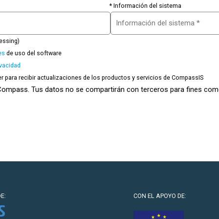
* Información del sistema
essing)
es
de uso del software
ivacidad
er para recibir actualizaciones de los productos y servicios de CompassIS
 Compass. Tus datos no se compartirán con terceros para fines come
E:
CON EL APOYO DE: