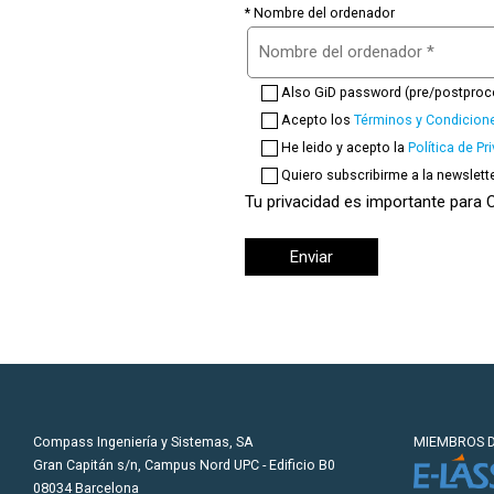
* Nombre del ordenador
Also GiD password (pre/postproc
Acepto los
Términos y Condicion
He leido y acepto la
Política de Pr
Quiero subscribirme a la newslett
Tu privacidad es importante para
Compass Ingeniería y Sistemas, SA
MIEMBROS D
Gran Capitán s/n, Campus Nord UPC - Edificio B0
08034 Barcelona