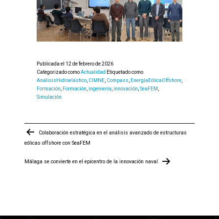
Publicada el
12 de febrero de 2026
Categorizado como
Actualidad
Etiquetado como
AnálisisHidroelástico
,
CIMNE
,
Compass
,
EnergíaEólicaOffshore
,
Formación
,
Formación
,
ingeniería
,
innovación
,
SeaFEM
,
Simulación
Navegación
Colaboración estratégica en el análisis avanzado de estructuras
de
eólicas offshore con SeaFEM
entradas
Málaga se convierte en el epicentro de la innovación naval