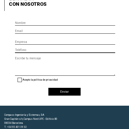
CON NOSOTROS
Nombre
Email
Empresa
Teléfono
Mensaje
(opcional)
Acepto la política de privacidad
Compass Ingeniería y Sistemas, SA
Gran Capitán s/n, Campus Nord UPC - Edificio B0
08034 Barcelona
T.: +34 93 401 09 32