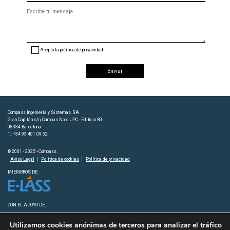
Mensaje
(opcional)
Acepto la política de privacidad
Compass Ingeniería y Sistemas, SA
Gran Capitán s/n, Campus Nord UPC - Edificio B0
08034 Barcelona
T.: +34 93 401 09 32
© 2001 - 2025 - Compass
Aviso Legal
Política de cookies
Política de privacidad
MIEMBROS DE:
CON EL APOYO DE:
Utilizamos cookies anónimas de terceros para analizar el tráfico