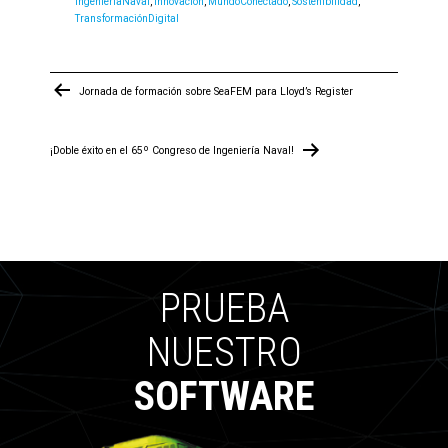
IngenieríaNaval
,
innovación
,
MundoConectado
,
Sostenibilidad
,
TransformaciónDigital
Navegación
Jornada de formación sobre SeaFEM para Lloyd’s Register
de
entradas
¡Doble éxito en el 65º Congreso de Ingeniería Naval!
PRUEBA
NUESTRO
SOFTWARE