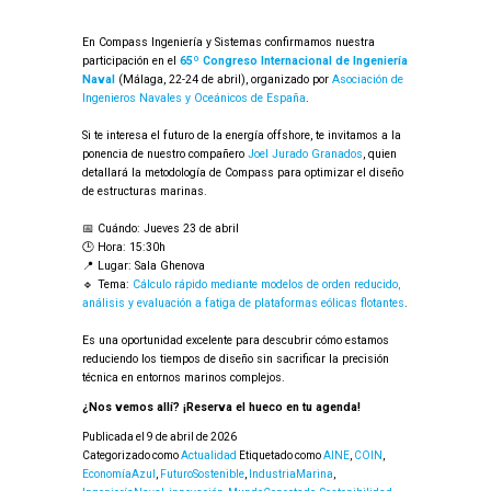
En Compass Ingeniería y Sistemas confirmamos nuestra
participación en el
65º Congreso Internacional de Ingeniería
Naval
(Málaga, 22-24 de abril), organizado por
Asociación de
Ingenieros Navales y Oceánicos de España
.
Si te interesa el futuro de la energía offshore, te invitamos a la
ponencia de nuestro compañero
Joel Jurado Granados
, quien
detallará la metodología de Compass para optimizar el diseño
de estructuras marinas.
📅 Cuándo: Jueves 23 de abril
🕒 Hora: 15:30h
📍 Lugar: Sala Ghenova
🔹 Tema:
Cálculo rápido mediante modelos de orden reducido,
análisis y evaluación a fatiga de plataformas eólicas flotantes
.
Es una oportunidad excelente para descubrir cómo estamos
reduciendo los tiempos de diseño sin sacrificar la precisión
técnica en entornos marinos complejos.
¿Nos vemos allí? ¡Reserva el hueco en tu agenda!
Publicada el
9 de abril de 2026
Categorizado como
Actualidad
Etiquetado como
AINE
,
COIN
,
EconomíaAzul
,
FuturoSostenible
,
IndustriaMarina
,