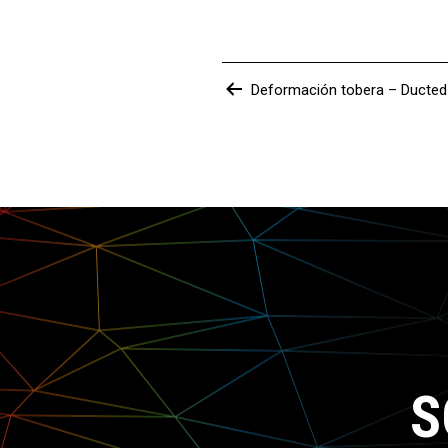
Navegación
Deformación tobera – Ducted 
de
entradas
S