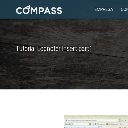
Saltar
EMPRESA
CO
al
Consultoría
contenido
para
el
diseño
en
Tutorial Lognoter Insert part1
ingeniería