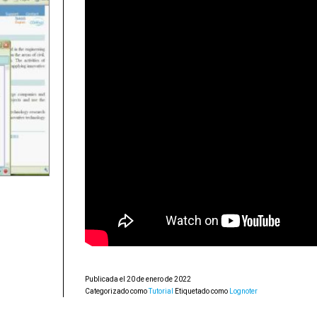
Publicada el
20 de enero de 2022
Categorizado como
Tutorial
Etiquetado como
Lognoter