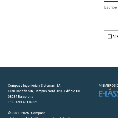
Mensaje
(opcional
Ace
Compass Ingeniería y Sistemas, SA
MIEMBROS D
Gran Capitán s/n, Campus Nord UPC - Edificio B0
08034 Barcelona
T.: +34 93 401 09 32
© 2001 - 2025 - Compass