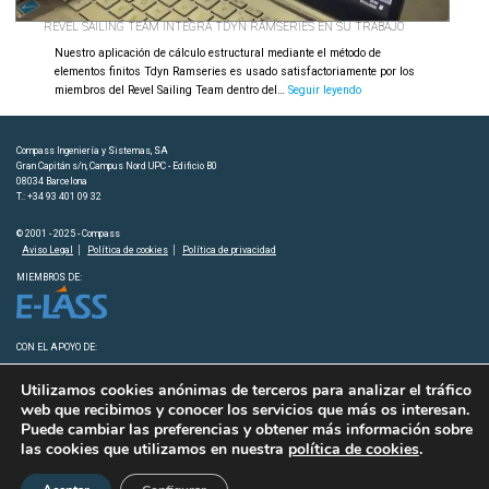
REVEL SAILING TEAM INTEGRA TDYN RAMSERIES EN SU TRABAJO
Nuestro aplicación de cálculo estructural mediante el método de
elementos finitos Tdyn Ramseries es usado satisfactoriamente por los
Revel
miembros del Revel Sailing Team dentro del…
Seguir leyendo
Sailing
Team
integra
Compass Ingeniería y Sistemas, SA
Tdyn
Gran Capitán s/n, Campus Nord UPC - Edificio B0
Ramseries
08034 Barcelona
T.: +34 93 401 09 32
en
su
© 2001 - 2025 - Compass
trabajo
Aviso Legal
Política de cookies
Política de privacidad
MIEMBROS DE:
CON EL APOYO DE:
Utilizamos cookies anónimas de terceros para analizar el tráfico
web que recibimos y conocer los servicios que más os interesan.
Puede cambiar las preferencias y obtener más información sobre
las cookies que utilizamos en nuestra
política de cookies
.