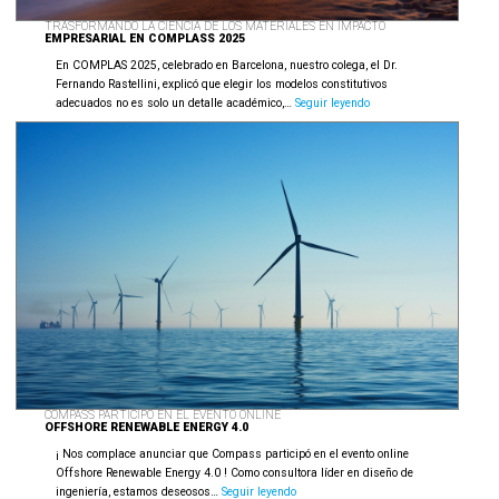
TRASFORMANDO LA CIENCIA DE LOS MATERIALES EN IMPACTO
EMPRESARIAL EN COMPLASS 2025
En COMPLAS 2025, celebrado en Barcelona, nuestro colega, el Dr.
Fernando Rastellini, explicó que elegir los modelos constitutivos
Trasformando
adecuados no es solo un detalle académico,…
Seguir leyendo
la
ciencia
de
los
materiales
en
impacto
empresarial
en
Complass
2025
COMPASS PARTICIPÓ EN EL EVENTO ONLINE
OFFSHORE RENEWABLE ENERGY 4.0
¡ Nos complace anunciar que Compass participó en el evento online
Offshore Renewable Energy 4.0 ! Como consultora líder en diseño de
Compass
ingeniería, estamos deseosos…
Seguir leyendo