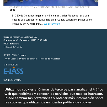
COMPASS INGENIERÍA Y SISTEMAS EN EL MOBILE WORLD CONGRESS
2025
El CEO de Compass Ingeniería y Sistemas Javier Piazzese junto con
nuestro colaborador Fernando Rastellini Canela tuvieron el placer de ser
Compass
invitados por CIMNE para…
Seguir leyendo
Ingeniería
y
Sistemas
Compass Ingeniería y Sistemas, SA
en
Gran Capitán s/n, Campus Nord UPC - Edificio B0
el
08034 Barcelona
T.: +34 93 401 09 32
Mobile
World
© 2001 - 2025 - Compass
Congress
Aviso Legal
Política de cookies
Política de privacidad
2025
MIEMBROS DE:
CON EL APOYO DE:
Utilizamos cookies anónimas de terceros para analizar el tráfico
web que recibimos y conocer los servicios que más os interesan.
Puede cambiar las preferencias y obtener más información sobre
las cookies que utilizamos en nuestra
política de cookies
.