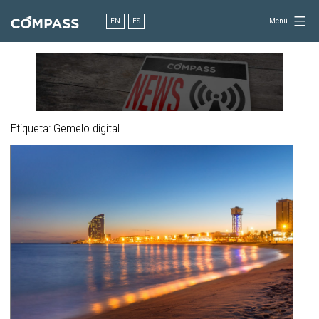
Saltar
al
EN
ES
Menú
contenido
Consultoría
para
el
diseño
en
ingeniería
Etiqueta:
Gemelo digital