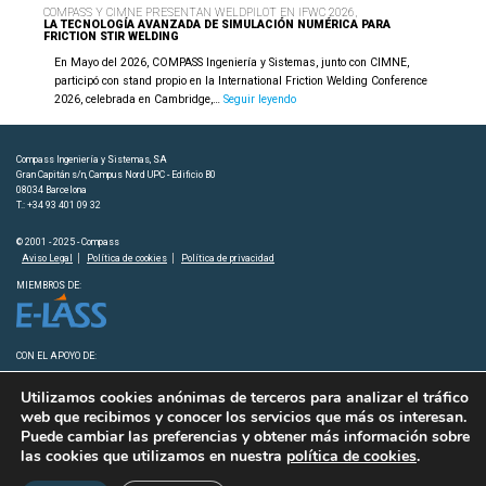
COMPASS Y CIMNE PRESENTAN WELDPILOT EN IFWC 2026,
LA TECNOLOGÍA AVANZADA DE SIMULACIÓN NUMÉRICA PARA
FRICTION STIR WELDING
En Mayo del 2026, COMPASS Ingeniería y Sistemas, junto con CIMNE,
participó con stand propio en la International Friction Welding Conference
Compass
2026, celebrada en Cambridge,…
Seguir leyendo
y
CIMNE
presentan
Compass Ingeniería y Sistemas, SA
WeldPilot
Gran Capitán s/n, Campus Nord UPC - Edificio B0
en
08034 Barcelona
T.: +34 93 401 09 32
IFWC
2026,
© 2001 - 2025 - Compass
la
Aviso Legal
Política de cookies
Política de privacidad
tecnología
avanzada
MIEMBROS DE:
de
simulación
numérica
para
CON EL APOYO DE:
Friction
Stir
Utilizamos cookies anónimas de terceros para analizar el tráfico
Welding
web que recibimos y conocer los servicios que más os interesan.
Puede cambiar las preferencias y obtener más información sobre
las cookies que utilizamos en nuestra
política de cookies
.