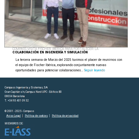
COMPASS VISITA FISCHER IBÉRICA PARA FORTALECER LA
COLABORACIÓN EN INGENIERÍA Y SIMULACIÓN
La tercera semana de Marzo del 2025 tuvimos el placer de reunirnos con
el equipo de Fischer Ibérica, explorando conjuntamente nuevas
Compass
oportunidades para potenciar colaboraciones…
Seguir leyendo
visita
Fischer
Ibérica
Compass Ingeniería y Sistemas, SA
para
Gran Capitán s/n, Campus Nord UPC - Edificio B0
fortalecer
08034 Barcelona
T.: +34 93 401 09 32
la
colaboración
© 2001 - 2025 - Compass
en
Aviso Legal
Política de cookies
Política de privacidad
ingeniería
y
MIEMBROS DE:
simulación