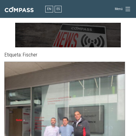
Saltar
al
EN
ES
Menú
contenido
Consultoría
para
el
diseño
en
ingeniería
Etiqueta:
Fischer