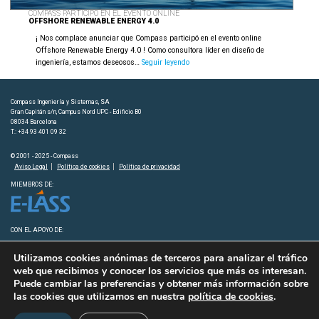
COMPASS PARTICIPÓ EN EL EVENTO ONLINE
OFFSHORE RENEWABLE ENERGY 4.0
¡ Nos complace anunciar que Compass participó en el evento online
Offshore Renewable Energy 4.0 ! Como consultora líder en diseño de
Compass
ingeniería, estamos deseosos…
Seguir leyendo
participó
en
el
Compass Ingeniería y Sistemas, SA
evento
Gran Capitán s/n, Campus Nord UPC - Edificio B0
online
08034 Barcelona
T.: +34 93 401 09 32
Offshore
Renewable
© 2001 - 2025 - Compass
Energy
Aviso Legal
Política de cookies
Política de privacidad
4.0
MIEMBROS DE:
CON EL APOYO DE:
Utilizamos cookies anónimas de terceros para analizar el tráfico
web que recibimos y conocer los servicios que más os interesan.
Puede cambiar las preferencias y obtener más información sobre
las cookies que utilizamos en nuestra
política de cookies
.