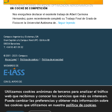
TDYN WIND TUNNEL EN ACCIÓN: OPTIMIZACIÓN AERODINÁMICA EN
UN COCHE DE COMPETICIÓN
Nos enorgullece destacar el excelente trabajo de Albert Carmona
Hernandez, quien recientemente completó su Trabajo Final de Grado de
Tdyn
Física en la Universitat Autónoma de…
Seguir leyendo
Wind
Tunnel
en
Compass Ingeniería y Sistemas, SA
acción:
Gran Capitán s/n, Campus Nord UPC - Edificio B0
Optimización
08034 Barcelona
T.: +34 93 401 09 32
aerodinámica
en
© 2001 - 2025 - Compass
un
Aviso Legal
Política de cookies
Política de privacidad
coche
de
MIEMBROS DE:
competición
CON EL APOYO DE:
Utilizamos cookies anónimas de terceros para analizar el tráfico
web que recibimos y conocer los servicios que más os interesan.
Puede cambiar las preferencias y obtener más información sobre
las cookies que utilizamos en nuestra
política de cookies
.