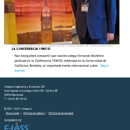
COMPASS MUESTRA SUS CAPACIDADES AVANZADAS DE SIMULACIÓN EN
LA CONFERENCIA 19WCSI
Nos enorgullece compartir que nuestro colega Fernando Rastellini
participó en la Conferencia 19WCSI, celebrada en la Universidad de
California, Berkeley, un importante evento internacional sobre…
Seguir
COMPASS
leyendo
muestra
sus
capacidades
Compass Ingeniería y Sistemas, SA
avanzadas
Gran Capitán s/n, Campus Nord UPC - Edificio B0
de
08034 Barcelona
T.: +34 93 401 09 32
simulación
en
© 2001 - 2025 - Compass
la
Aviso Legal
Política de cookies
Política de privacidad
Conferencia
19WCSI
MIEMBROS DE: