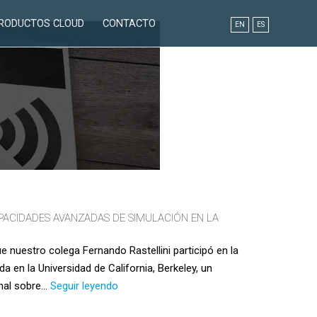
RODUCTOS CLOUD
CONTACTO
EN
ES
ACIDADES AVANZADAS DE SIMULACIÓN EN LA
 nuestro colega Fernando Rastellini participó en la
 en la Universidad de California, Berkeley, un
COMPASS
onal sobre…
Seguir leyendo
muestra