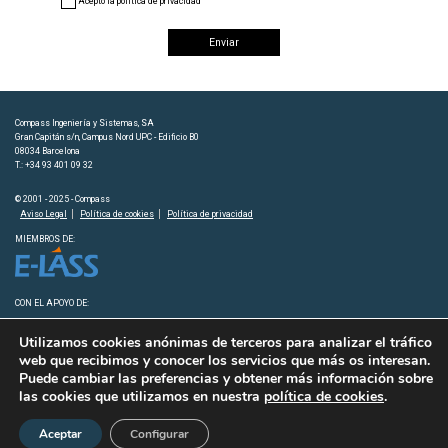
Acepto la política de privacidad
Compass Ingeniería y Sistemas, SA
Gran Capitán s/n, Campus Nord UPC - Edificio B0
08034 Barcelona
T.: +34 93 401 09 32
© 2001 - 2025 - Compass
Aviso Legal
Política de cookies
Política de privacidad
MIEMBROS DE:
CON EL APOYO DE:
Utilizamos cookies anónimas de terceros para analizar el tráfico
web que recibimos y conocer los servicios que más os interesan.
Puede cambiar las preferencias y obtener más información sobre
las cookies que utilizamos en nuestra
política de cookies
.
Aceptar
Configurar