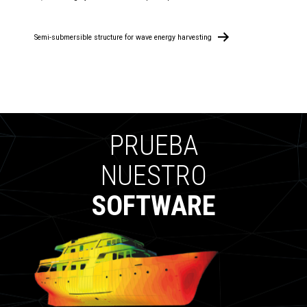
de
entradas
Semi-submersible structure for wave energy harvesting
PRUEBA
NUESTRO
SOFTWARE