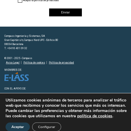
Acepto la política de privacidad
Compass Ingeniería y Sistemas, SA
Gran Capitán s/n, Campus Nord UPC - Edificio B0
08034 Barcelona
T.: +34 93 401 09 32
© 2001 - 2025 - Compass
Aviso Legal
Política de cookies
Política de privacidad
MIEMBROS DE:
CON EL APOYO DE:
Utilizamos cookies anónimas de terceros para analizar el tráfico
web que recibimos y conocer los servicios que más os interesan.
Puede cambiar las preferencias y obtener más información sobre
las cookies que utilizamos en nuestra
política de cookies
.
Aceptar
Configurar