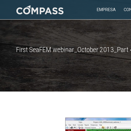
Saltar
EMPRESA
CO
al
Consultoría
contenido
para
el
diseño
en
First SeaFEM webinar_October 2013_Part 
ingeniería