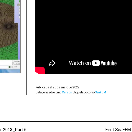
Publicada el
20 de enero de 2022
Categorizado como
Cursos
Etiquetado como
SeaFEM
r 2013_Part 6
First SeaFEM