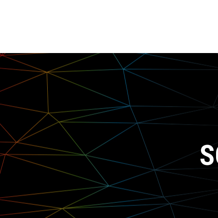
de
entradas
S