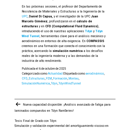
En las próximas sesiones, el profesor del Departamento de
Resistencia de Materiales y Estructuras a la Ingeniería de la
UPC
,
Daniel Di Capua,
y el investigador de la UPC
Juan
Marcelo Giménez
, profundizaron en el
cálculo de
estructuras
y en
CFD (Computational Fluid Dynamics)
,
introduciendo el uso de nuestras aplicaciones
Tdyn
y
Tdyn
Wind Tunnel
, herramientas clave para el análisis mecánico y
aerodinámico en entornos de alta exigencia. En
COMPASSIS
creemos en una formación que conecta el conocimiento con la
práctica, acercando la
simulación numérica
a los desafíos
reales de la ingeniería moderna y a las demandas de la
industria de alto rendimiento.
Publicada el
6 de octubre de 2025
Categorizado como
Actualidad
Etiquetado como
aerodinámico
,
CFD
,
Estructuras
,
FEM
,
Formación
,
Monlau
,
SimulaciónNumérica
,
Tdyn
,
TdynWindTunnel
Navegación
Nueva capacidad disponible: ¡Análisis avanzado de fatiga para
de
laminados compuestos en Tdyn RamSeries!
entradas
Tesis Final de Grado con Tdyn:
Simulación y validación experimental del amortiguamiento viscoso en