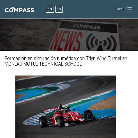
Saltar
al
EN
ES
Menú
contenido
Consultoría
para
el
diseño
en
ingeniería
Formación en simulación numérica con Tdyn Wind Tunnel en
MONLAU MOTUL TECHNICAL SCHOOL